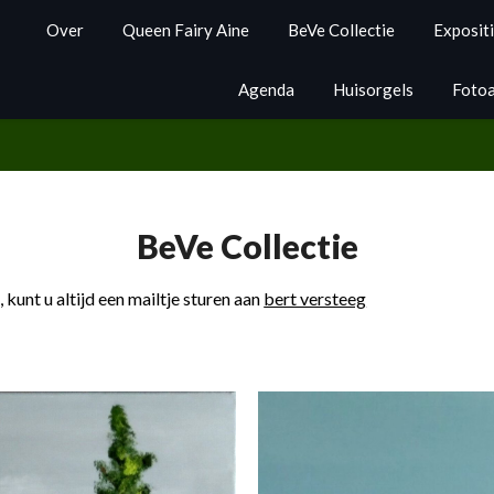
Over
Queen Fairy Aine
BeVe Collectie
Exposit
Agenda
Huisorgels
Foto
BeVe Collectie
, kunt u altijd een mailtje sturen aan
bert versteeg