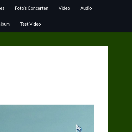
ies
Foto’s Concerten
Video
Audio
album
Test Video