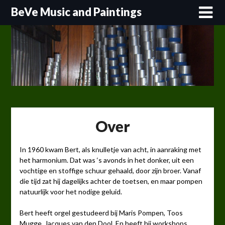
Skip
BeVe Music and Paintings
to
content
Over
In 1960 kwam Bert, als knulletje van acht, in aanraking met
het harmonium. Dat was ‘s avonds in het donker, uit een
vochtige en stoffige schuur gehaald, door zijn broer. Vanaf
die tijd zat hij dagelijks achter de toetsen, en maar pompen
natuurlijk voor het nodige geluid.
Bert heeft orgel gestudeerd bij Maris Pompen, Toos
Mugge, Jacques van den Dool. En heeft hij workshops