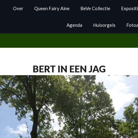
Over
Queen Fairy Aine
BeVe Collectie
Exposit
Agenda
Huisorgels
Foto
BERT IN EEN JAG