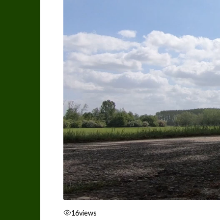
16
views