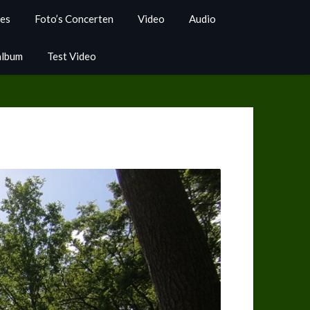
ies
Foto’s Concerten
Video
Audio
album
Test Video