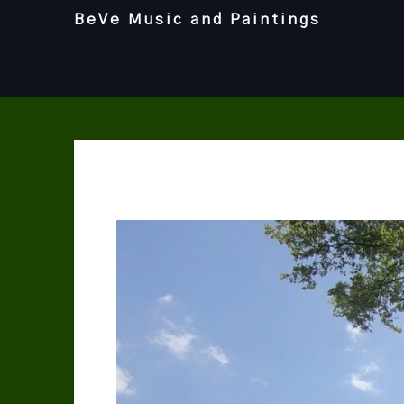
Skip
BeVe Music and Paintings
to
content